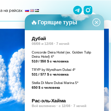
а на рейсах
×
Горящие туры
Дубай
08/08 и 12/08 · 7 ночей
Concorde Deira Hotel (ex. Golden Tulip
Deira Hotel) 4*
510 / 550 $ с человека
TRYP by Wyndham Dubai 4*
531 / 577 $ с человека
Stella Di Mare Dubai Marina 5*
650 $ с человека
Рас-эль-Хайма
Всё включено · с 12/08 · 7 ночей