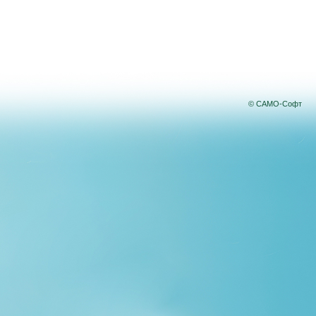
© САМО-Софт